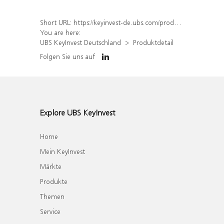
Short URL:
https://keyinvest-de.ubs.com/produkt/detail/index/isin/DE000WA8LE02
You are here:
UBS KeyInvest Deutschland
Produktdetail
Folgen Sie uns auf
Explore UBS KeyInvest
Home
Mein KeyInvest
Märkte
Produkte
Themen
Service