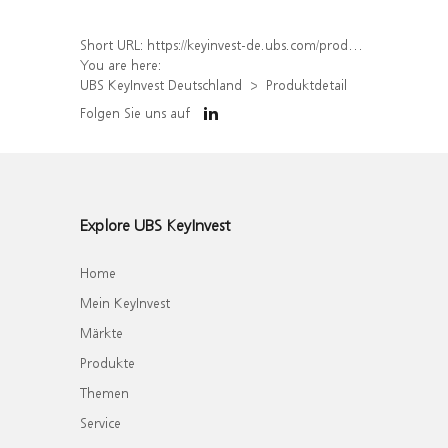
Short URL:
https://keyinvest-de.ubs.com/produkt/detail/index/isin/DE000WA8LDN8
You are here:
UBS KeyInvest Deutschland
Produktdetail
Folgen Sie uns auf
Explore UBS KeyInvest
Home
Mein KeyInvest
Märkte
Produkte
Themen
Service