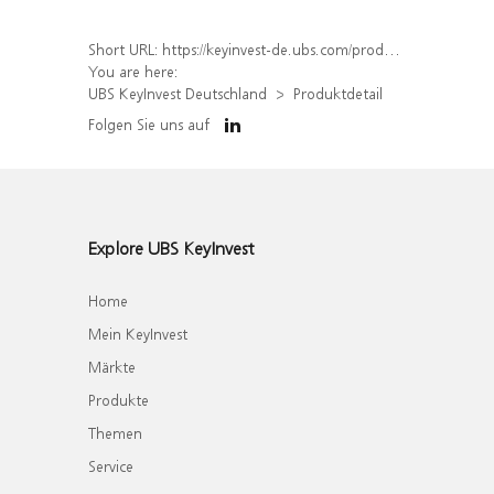
Short URL:
https://keyinvest-de.ubs.com/produkt/detail/index/isin/DE000WA8LD94
You are here:
UBS KeyInvest Deutschland
Produktdetail
Folgen Sie uns auf
Explore UBS KeyInvest
Home
Mein KeyInvest
Märkte
Produkte
Themen
Service