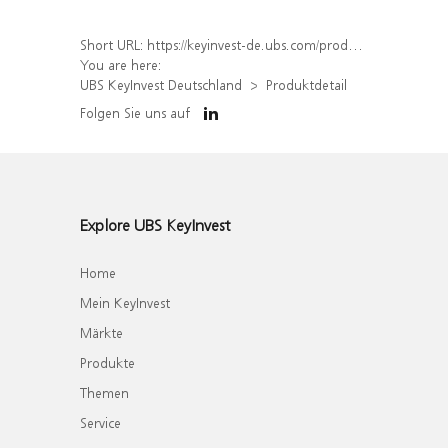
Short URL:
https://keyinvest-de.ubs.com/produkt/detail/index/isin/DE000WA8LCR1
You are here:
UBS KeyInvest Deutschland
Produktdetail
Folgen Sie uns auf
Explore UBS KeyInvest
Home
Mein KeyInvest
Märkte
Produkte
Themen
Service