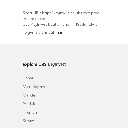
Short URL:
https://keyinvest-de.ubs.com/produkt/detail/index/isin/DE000WA8LAR5
You are here:
UBS KeyInvest Deutschland
Produktdetail
Folgen Sie uns auf
Explore UBS KeyInvest
Home
Mein KeyInvest
Märkte
Produkte
Themen
Service