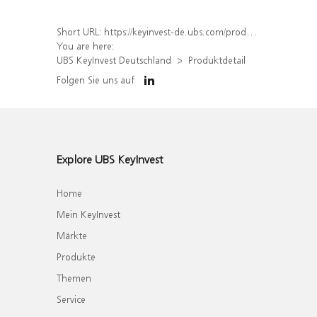
Short URL:
https://keyinvest-de.ubs.com/produkt/detail/index/isin/DE000WA8L0J8
You are here:
UBS KeyInvest Deutschland
Produktdetail
Folgen Sie uns auf
Explore UBS KeyInvest
Home
Mein KeyInvest
Märkte
Produkte
Themen
Service