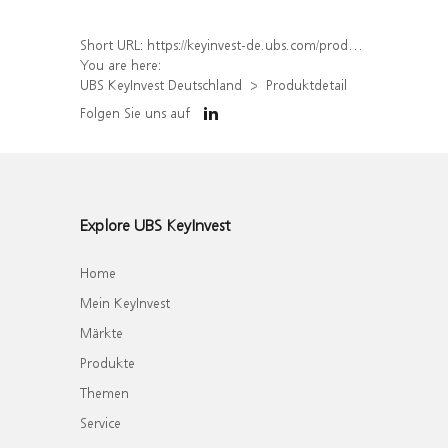
Short URL:
https://keyinvest-de.ubs.com/produkt/detail/index/isin/DE000WA8KZE2
You are here:
UBS KeyInvest Deutschland
Produktdetail
Folgen Sie uns auf
Explore UBS KeyInvest
Home
Mein KeyInvest
Märkte
Produkte
Themen
Service