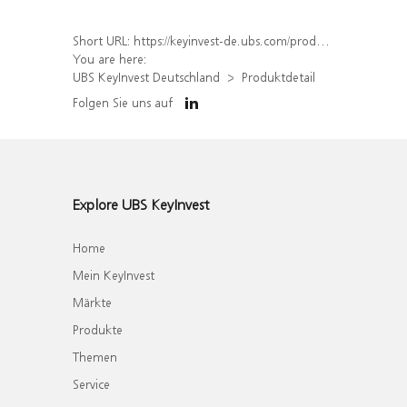
Short URL:
https://keyinvest-de.ubs.com/produkt/detail/index/isin/DE000WA8KZ32
You are here:
UBS KeyInvest Deutschland
Produktdetail
Folgen Sie uns auf
Explore UBS KeyInvest
Home
Mein KeyInvest
Märkte
Produkte
Themen
Service