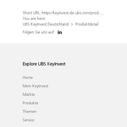
Short URL:
https://keyinvest-de.ubs.com/produkt/detail/index/isin/DE000WA8KZ16
You are here:
UBS KeyInvest Deutschland
Produktdetail
Folgen Sie uns auf
Explore UBS KeyInvest
Home
Mein KeyInvest
Märkte
Produkte
Themen
Service