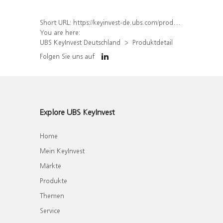
Short URL:
https://keyinvest-de.ubs.com/produkt/detail/index/isin/DE000WA8KYT3
You are here:
UBS KeyInvest Deutschland
Produktdetail
Folgen Sie uns auf
Explore UBS KeyInvest
Home
Mein KeyInvest
Märkte
Produkte
Themen
Service