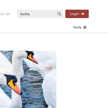
itch AA
Login
Tools