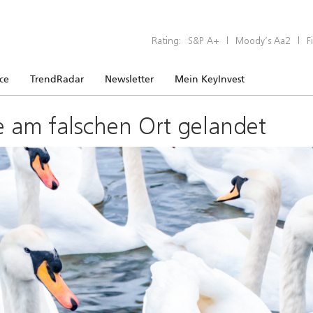
Rating:
S&P A+
|
Moody’s Aa2
|
F
ice
TrendRadar
Newsletter
Mein KeyInvest
e am falschen Ort gelandet