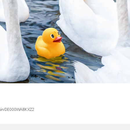
x/isin/DE000WA8KXZ2