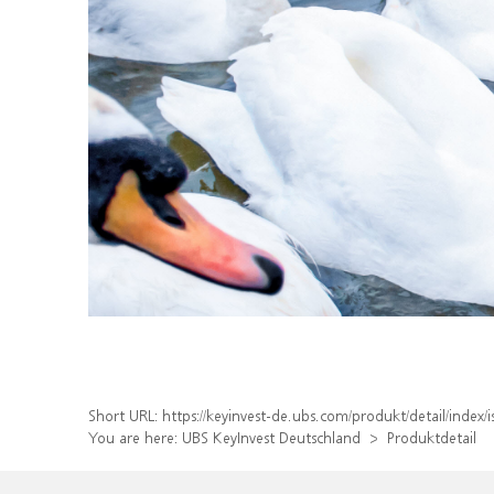
Short URL:
https://keyinvest-de.ubs.com/produkt/detail/inde
You are here:
UBS KeyInvest Deutschland
Produktdetail