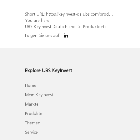
Short URL:
https://keyinvest-de.ubs.com/produkt/detail/index/isin/DE000WA8KMR2
You are here:
UBS KeyInvest Deutschland
Produktdetail
Folgen Sie uns auf
Explore UBS KeyInvest
Home
Mein KeyInvest
Märkte
Produkte
Themen
Service