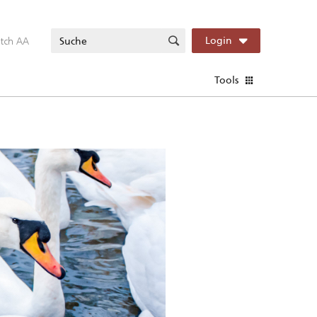
itch AA
Login
Tools