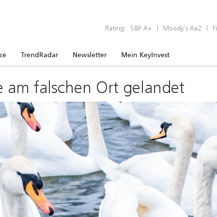
Rating:
S&P A+
|
Moody’s Aa2
|
F
ice
TrendRadar
Newsletter
Mein KeyInvest
e am falschen Ort gelandet