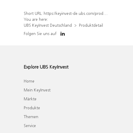
Short URL:
https://keyinvest-de.ubs.com/produkt/detail/index/isin/DE000WA8KLH5
You are here:
UBS KeyInvest Deutschland
Produktdetail
Folgen Sie uns auf
Explore UBS KeyInvest
Home
Mein KeyInvest
Märkte
Produkte
Themen
Service