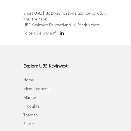
Short URL:
https://keyinvest-de.ubs.com/produkt/detail/index/isin/DE000WA8K534
You are here:
UBS KeyInvest Deutschland
Produktdetail
Folgen Sie uns auf
Explore UBS KeyInvest
Home
Mein KeyInvest
Märkte
Produkte
Themen
Service