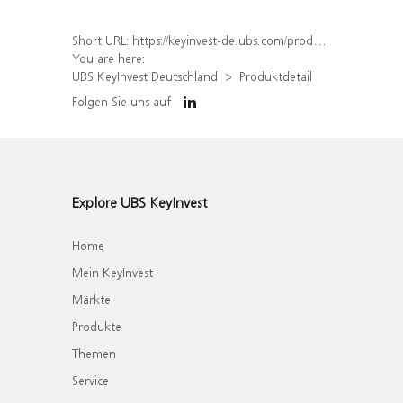
Short URL:
https://keyinvest-de.ubs.com/produkt/detail/index/isin/DE000WA8K3M7
You are here:
UBS KeyInvest Deutschland
Produktdetail
Folgen Sie uns auf
Explore UBS KeyInvest
Home
Mein KeyInvest
Märkte
Produkte
Themen
Service