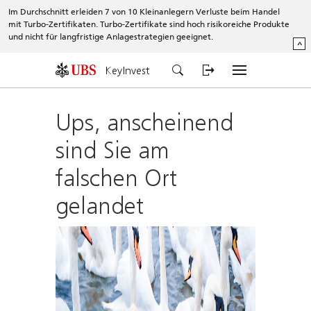
Im Durchschnitt erleiden 7 von 10 Kleinanlegern Verluste beim Handel
mit Turbo-Zertifikaten. Turbo-Zertifikate sind hoch risikoreiche Produkte
und nicht für langfristige Anlagestrategien geeignet.
^
KeyInvest
Ups, anscheinend
sind Sie am
falschen Ort
gelandet