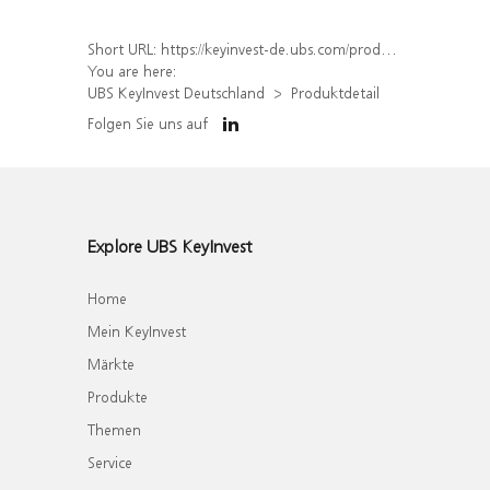
Short URL:
https://keyinvest-de.ubs.com/produkt/detail/index/isin/DE000WA8K245
You are here:
UBS KeyInvest Deutschland
Produktdetail
Folgen Sie uns auf
Explore UBS KeyInvest
Home
Mein KeyInvest
Märkte
Produkte
Themen
Service