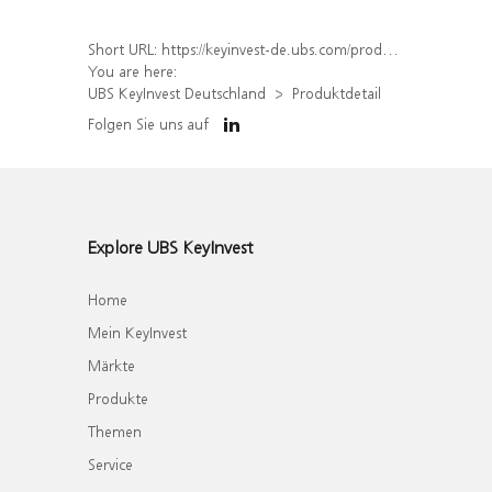
Short URL:
https://keyinvest-de.ubs.com/produkt/detail/index/isin/DE000WA8K1P4
You are here:
UBS KeyInvest Deutschland
Produktdetail
Folgen Sie uns auf
Explore UBS KeyInvest
Home
Mein KeyInvest
Märkte
Produkte
Themen
Service