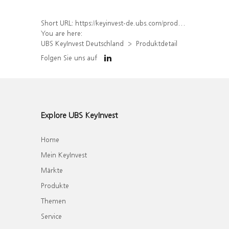
Short URL:
https://keyinvest-de.ubs.com/produkt/detail/index/isin/DE000WA8K039
You are here:
UBS KeyInvest Deutschland
Produktdetail
Folgen Sie uns auf
Explore UBS KeyInvest
Home
Mein KeyInvest
Märkte
Produkte
Themen
Service