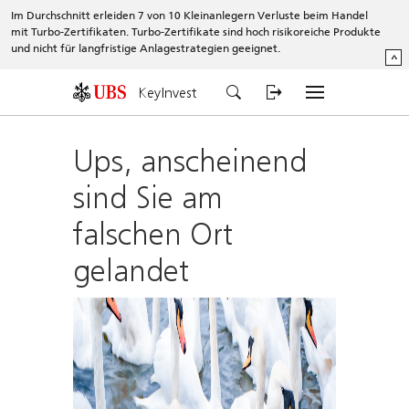
Im Durchschnitt erleiden 7 von 10 Kleinanlegern Verluste beim Handel
mit Turbo-Zertifikaten. Turbo-Zertifikate sind hoch risikoreiche Produkte
und nicht für langfristige Anlagestrategien geeignet.
^
KeyInvest
Ups, anscheinend
sind Sie am
falschen Ort
gelandet