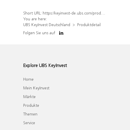
Short URL:
https://keyinvest-de.ubs.com/produkt/detail/index/isin/DE000WA8K005
You are here:
UBS KeyInvest Deutschland
Produktdetail
Folgen Sie uns auf
Explore UBS KeyInvest
Home
Mein KeyInvest
Märkte
Produkte
Themen
Service