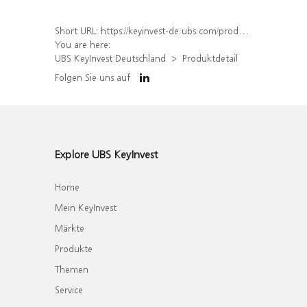
Short URL:
https://keyinvest-de.ubs.com/produkt/detail/index/isin/DE000WA8JT09
You are here:
UBS KeyInvest Deutschland
Produktdetail
Folgen Sie uns auf
Explore UBS KeyInvest
Home
Mein KeyInvest
Märkte
Produkte
Themen
Service