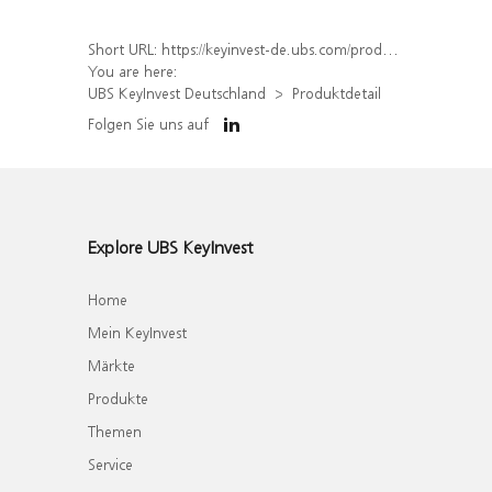
Short URL:
https://keyinvest-de.ubs.com/produkt/detail/index/isin/DE000WA8JR19
You are here:
UBS KeyInvest Deutschland
Produktdetail
Folgen Sie uns auf
Explore UBS KeyInvest
Home
Mein KeyInvest
Märkte
Produkte
Themen
Service