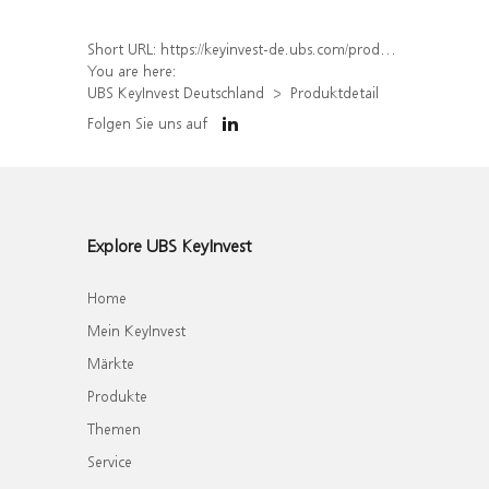
Short URL:
https://keyinvest-de.ubs.com/produkt/detail/index/isin/DE000WA8JNF7
You are here:
UBS KeyInvest Deutschland
Produktdetail
Folgen Sie uns auf
Explore UBS KeyInvest
Home
Mein KeyInvest
Märkte
Produkte
Themen
Service