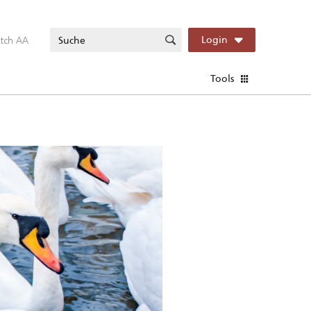
itch AA
Login
Tools