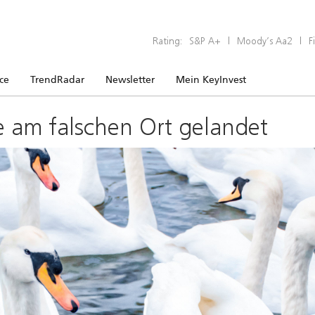
Rating:
S&P A+
|
Moody’s Aa2
|
F
ice
TrendRadar
Newsletter
Mein KeyInvest
e am falschen Ort gelandet