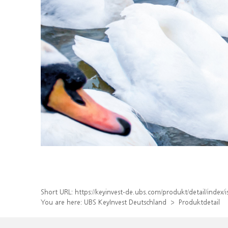
Short URL:
https://keyinvest-de.ubs.com/produkt/detail/inde
You are here:
UBS KeyInvest Deutschland
Produktdetail