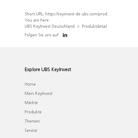
Short URL:
https://keyinvest-de.ubs.com/produkt/detail/index/isin/DE000WA8JE63
You are here:
UBS KeyInvest Deutschland
Produktdetail
Folgen Sie uns auf
Explore UBS KeyInvest
Home
Mein KeyInvest
Märkte
Produkte
Themen
Service