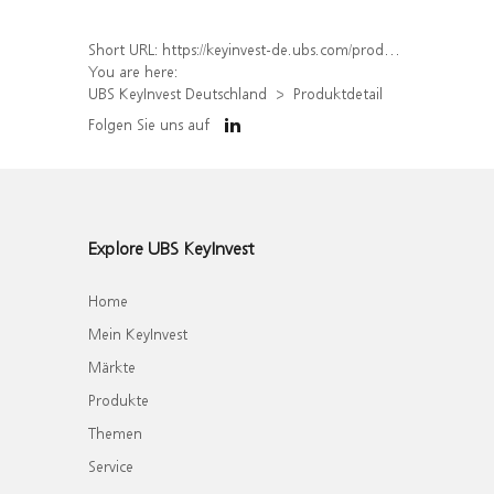
Short URL:
https://keyinvest-de.ubs.com/produkt/detail/index/isin/DE000WA8JE48
You are here:
UBS KeyInvest Deutschland
Produktdetail
Folgen Sie uns auf
Explore UBS KeyInvest
Home
Mein KeyInvest
Märkte
Produkte
Themen
Service