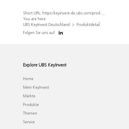
Short URL:
https://keyinvest-de.ubs.com/produkt/detail/index/isin/DE000WA8JD49
You are here:
UBS KeyInvest Deutschland
Produktdetail
Folgen Sie uns auf
Explore UBS KeyInvest
Home
Mein KeyInvest
Märkte
Produkte
Themen
Service