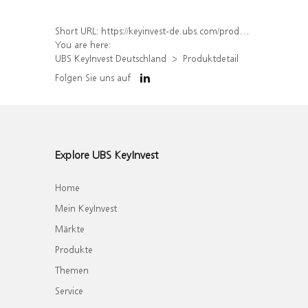
Short URL:
https://keyinvest-de.ubs.com/produkt/detail/index/isin/DE000WA8JCJ2
You are here:
UBS KeyInvest Deutschland
Produktdetail
Folgen Sie uns auf
Explore UBS KeyInvest
Home
Mein KeyInvest
Märkte
Produkte
Themen
Service