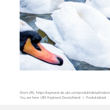
Short URL:
https://keyinvest-de.ubs.com/produkt/detail/inde
You are here:
UBS KeyInvest Deutschland
Produktdetail