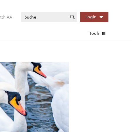
itch AA
Login
Tools