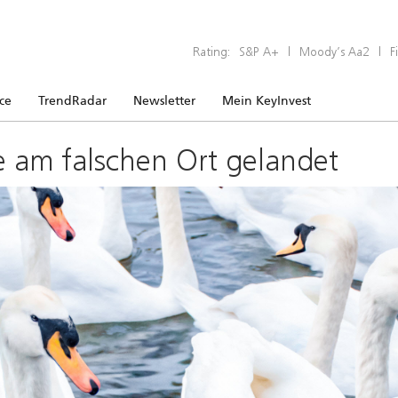
Rating:
S&P A+
|
Moody’s Aa2
|
F
ice
TrendRadar
Newsletter
Mein KeyInvest
e am falschen Ort gelandet