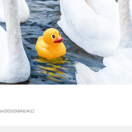
x/isin/DE000WA8JAG2