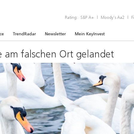
Rating:
S&P A+
|
Moody’s Aa2
|
F
ice
TrendRadar
Newsletter
Mein KeyInvest
e am falschen Ort gelandet