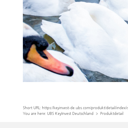
Short URL:
https://keyinvest-de.ubs.com/produkt/detail/inde
You are here:
UBS KeyInvest Deutschland
Produktdetail