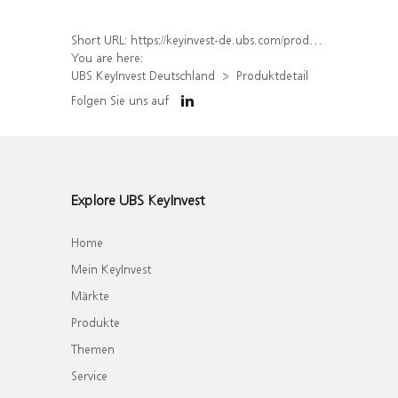
Short URL:
https://keyinvest-de.ubs.com/produkt/detail/index/isin/DE000WA8J8Z1
You are here:
UBS KeyInvest Deutschland
Produktdetail
Folgen Sie uns auf
Explore UBS KeyInvest
Home
Mein KeyInvest
Märkte
Produkte
Themen
Service