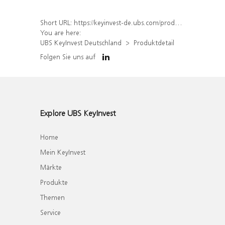
Short URL:
https://keyinvest-de.ubs.com/produkt/detail/index/isin/DE000WA8J825
You are here:
UBS KeyInvest Deutschland
Produktdetail
Folgen Sie uns auf
Explore UBS KeyInvest
Home
Mein KeyInvest
Märkte
Produkte
Themen
Service