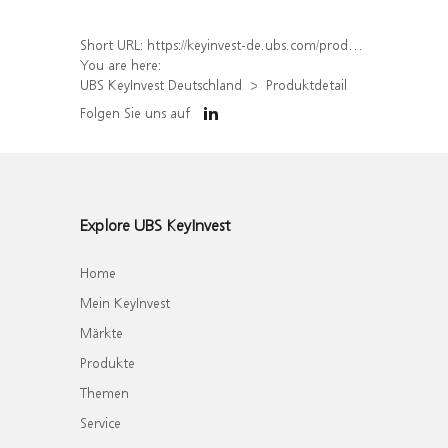
Short URL:
https://keyinvest-de.ubs.com/produkt/detail/index/isin/DE000WA8J7X8
You are here:
UBS KeyInvest Deutschland
Produktdetail
Folgen Sie uns auf
Explore UBS KeyInvest
Home
Mein KeyInvest
Märkte
Produkte
Themen
Service