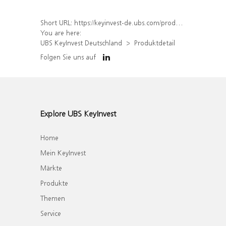
Short URL:
https://keyinvest-de.ubs.com/produkt/detail/index/isin/DE000WA8J759
You are here:
UBS KeyInvest Deutschland
Produktdetail
Folgen Sie uns auf
Explore UBS KeyInvest
Home
Mein KeyInvest
Märkte
Produkte
Themen
Service