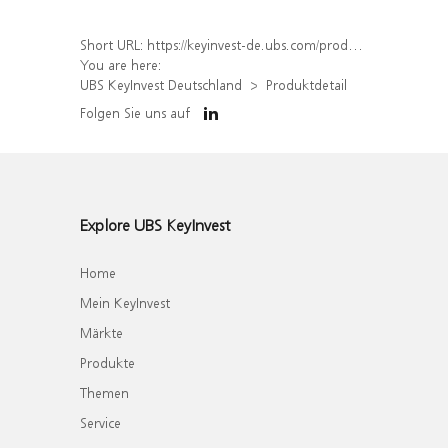
Short URL:
https://keyinvest-de.ubs.com/produkt/detail/index/isin/DE000WA8J6Y8
You are here:
UBS KeyInvest Deutschland
Produktdetail
Folgen Sie uns auf
Explore UBS KeyInvest
Home
Mein KeyInvest
Märkte
Produkte
Themen
Service