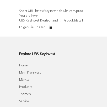
Short URL:
https://keyinvest-de.ubs.com/produkt/detail/index/isin/DE000WA8J6T8
You are here:
UBS KeyInvest Deutschland
Produktdetail
Folgen Sie uns auf
Explore UBS KeyInvest
Home
Mein KeyInvest
Märkte
Produkte
Themen
Service