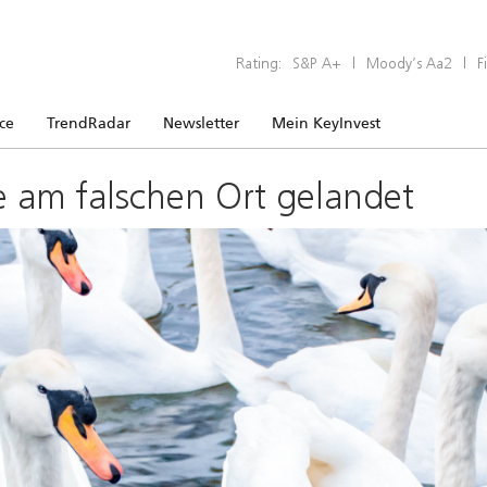
Rating:
S&P A+
|
Moody’s Aa2
|
F
ice
TrendRadar
Newsletter
Mein KeyInvest
e am falschen Ort gelandet