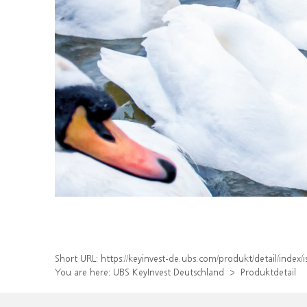
Short URL:
https://keyinvest-de.ubs.com/produkt/detail/inde
You are here:
UBS KeyInvest Deutschland
Produktdetail