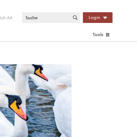
itch AA
Login
Tools