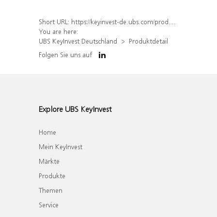
Short URL:
https://keyinvest-de.ubs.com/produkt/detail/index/isin/DE000WA8J3Z2
You are here:
UBS KeyInvest Deutschland
Produktdetail
Folgen Sie uns auf
Explore UBS KeyInvest
Home
Mein KeyInvest
Märkte
Produkte
Themen
Service