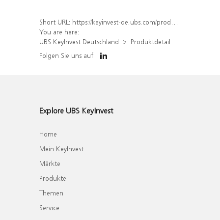
Short URL:
https://keyinvest-de.ubs.com/produkt/detail/index/isin/DE000WA8HKJ9
You are here:
UBS KeyInvest Deutschland
Produktdetail
Folgen Sie uns auf
Explore UBS KeyInvest
Home
Mein KeyInvest
Märkte
Produkte
Themen
Service