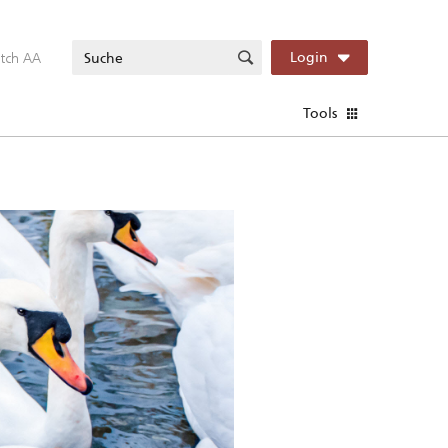
itch AA
Login
Tools