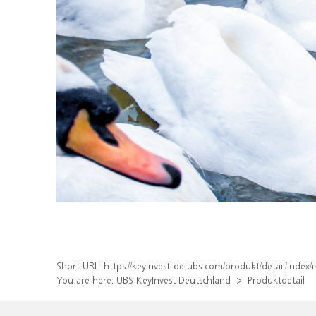
Short URL:
https://keyinvest-de.ubs.com/produkt/detail/inde
You are here:
UBS KeyInvest Deutschland
Produktdetail