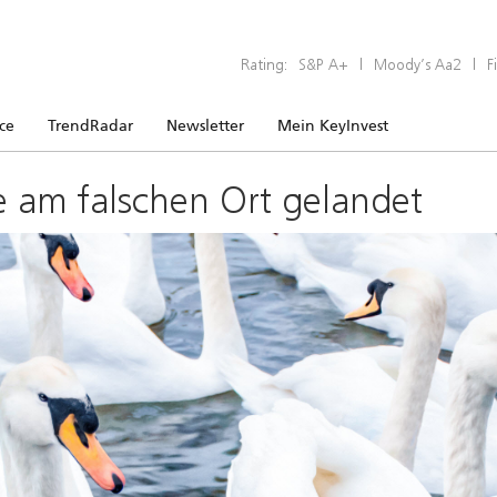
Rating:
S&P A+
|
Moody’s Aa2
|
F
ice
TrendRadar
Newsletter
Mein KeyInvest
e am falschen Ort gelandet