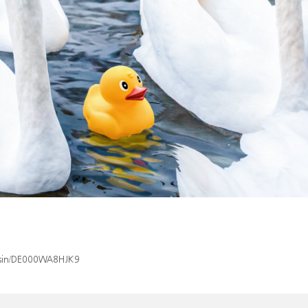
x/isin/DE000WA8HJK9