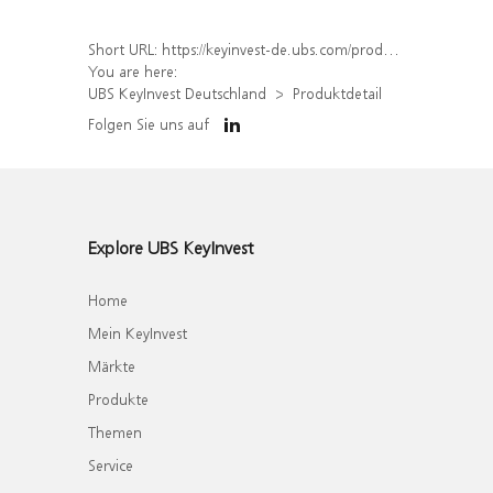
Short URL:
https://keyinvest-de.ubs.com/produkt/detail/index/isin/DE000WA8HBW1
You are here:
UBS KeyInvest Deutschland
Produktdetail
Folgen Sie uns auf
Explore UBS KeyInvest
Home
Mein KeyInvest
Märkte
Produkte
Themen
Service