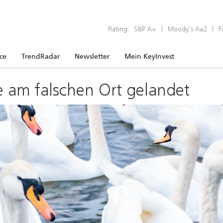
Rating:
S&P A+
|
Moody’s Aa2
|
F
ice
TrendRadar
Newsletter
Mein KeyInvest
e am falschen Ort gelandet