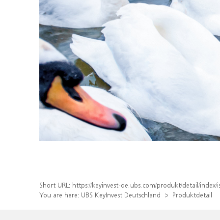
Short URL:
https://keyinvest-de.ubs.com/produkt/detail/inde
You are here:
UBS KeyInvest Deutschland
Produktdetail