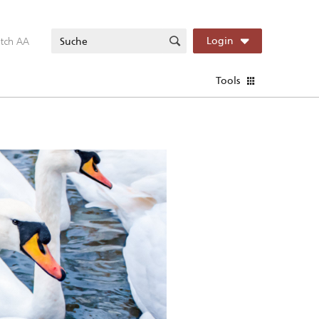
itch AA
Login
Tools