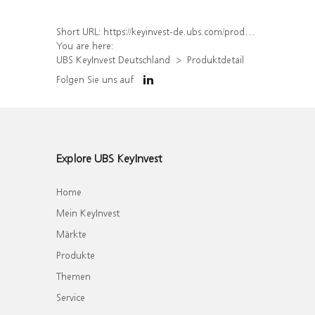
Short URL:
https://keyinvest-de.ubs.com/produkt/detail/index/isin/DE000WA8H7P6
You are here:
UBS KeyInvest Deutschland
Produktdetail
Folgen Sie uns auf
Explore UBS KeyInvest
Home
Mein KeyInvest
Märkte
Produkte
Themen
Service