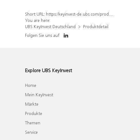
Short URL:
https://keyinvest-de.ubs.com/produkt/detail/index/isin/DE000WA8H688
You are here:
UBS KeyInvest Deutschland
Produktdetail
Folgen Sie uns auf
Explore UBS KeyInvest
Home
Mein KeyInvest
Märkte
Produkte
Themen
Service