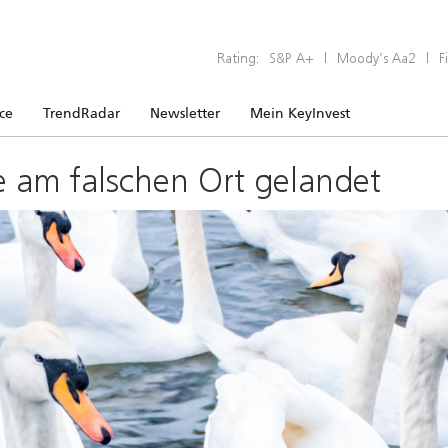
Rating:
S&P A+
|
Moody’s Aa2
|
F
ice
TrendRadar
Newsletter
Mein KeyInvest
e am falschen Ort gelandet