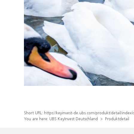
Short URL:
https://keyinvest-de.ubs.com/produkt/detail/inde
You are here:
UBS KeyInvest Deutschland
Produktdetail