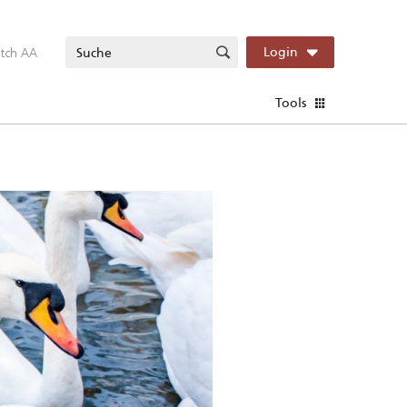
itch AA
Login
Tools