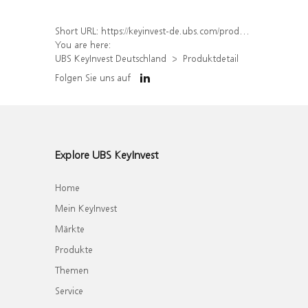
Short URL:
https://keyinvest-de.ubs.com/produkt/detail/index/isin/DE000WA8H5L9
You are here:
UBS KeyInvest Deutschland
Produktdetail
Folgen Sie uns auf
Explore UBS KeyInvest
Home
Mein KeyInvest
Märkte
Produkte
Themen
Service