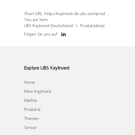
Short URL:
https://keyinvest-de.ubs.com/produkt/detail/index/isin/DE000WA8H5K1
You are here:
UBS KeyInvest Deutschland
Produktdetail
Folgen Sie uns auf
Explore UBS KeyInvest
Home
Mein KeyInvest
Märkte
Produkte
Themen
Service