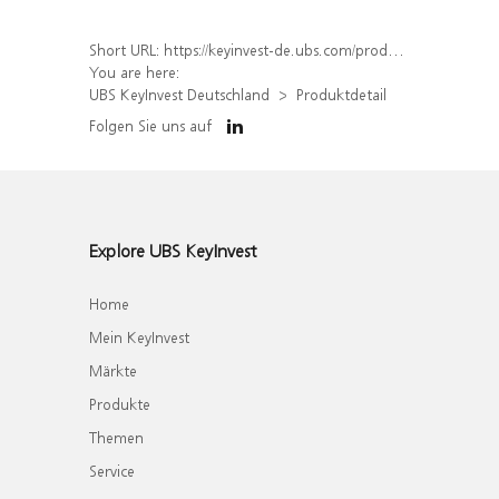
Short URL:
https://keyinvest-de.ubs.com/produkt/detail/index/isin/DE000WA8H5B0
You are here:
UBS KeyInvest Deutschland
Produktdetail
Folgen Sie uns auf
Explore UBS KeyInvest
Home
Mein KeyInvest
Märkte
Produkte
Themen
Service