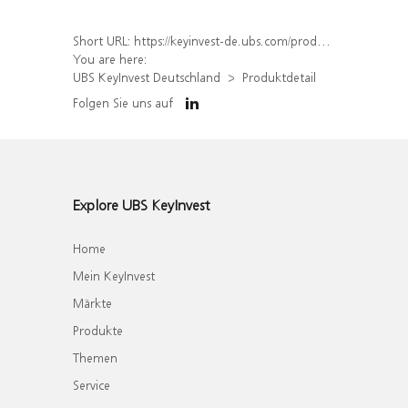
Short URL:
https://keyinvest-de.ubs.com/produkt/detail/index/isin/DE000WA8H522
You are here:
UBS KeyInvest Deutschland
Produktdetail
Folgen Sie uns auf
Explore UBS KeyInvest
Home
Mein KeyInvest
Märkte
Produkte
Themen
Service