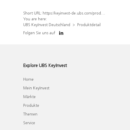
Short URL:
https://keyinvest-de.ubs.com/produkt/detail/index/isin/DE000WA8H506
You are here:
UBS KeyInvest Deutschland
Produktdetail
Folgen Sie uns auf
Explore UBS KeyInvest
Home
Mein KeyInvest
Märkte
Produkte
Themen
Service